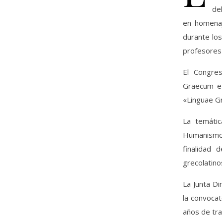
de
en homenaj
durante los
profesores 
El Congre
Graecum et 
«Linguae Gr
La temátic
Humanismo y
finalidad
grecolatino
La Junta Di
la convocat
años de tr