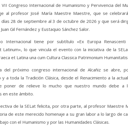
l VII Congreso Internacional de Humanismo y Pervivencia del Mu
e al profesor José María Maestre Maestre, que se celebrará
 días 28 de septiembre al 3 de octubre de 2026 y que será diri
Juan Gil Fernández y Eustaquio Sánchez Salor.
so Internacional tiene por subtítulo «Ex Europa Renascent
Latinum», lo que vincula el evento con la iniciativa de la SEL
aeca et Latina una cum Cultura Classica Patrimonium Humanitatis
a del próximo congreso internacional de Alcañiz se abre, po
 a toda la Tradición Clásica, desde el Renacimiento a la actual
 de poner de relieve lo mucho que nuestro mundo debe a lo
s en este ámbito.
rectiva de la SELat felicita, por otra parte, al profesor Maestre
oria de este merecido homenaje a su gran labor a lo largo de ca
abajo con el Humanismo y por las Humanidades Clásicas.