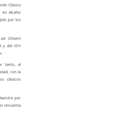
ndo Clásico
 en Alcañiz
gido por los
i ad Orbem
at y del IEH
».
r tanto, al
idad, con la
s clásicos
 Maestre por
si cincuenta