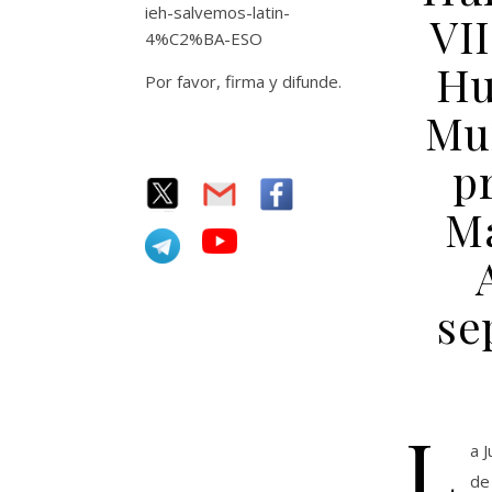
ieh-salvemos-latin-
VI
4%C2%BA-ESO
Hu
Por favor, firma y difunde.
Mun
p
Ma
se
L
a 
de